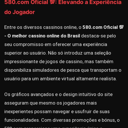
580.com Oficial 💯️: Elevando a Experiência
do Jogador
Entre os diversos cassinos online, o
580.com Oficial 💯️
- O melhor cassino online do Brasil
destaca-se pelo
seu compromisso em oferecer uma experiência
superior ao usuário. Não só introduz uma seleção
impressionante de jogos de cassino, mas também
disponibiliza simuladores de pesca que transportam o
usuário para um ambiente virtual altamente realista.
Os gráficos avançados e o design intuitivo do site
asseguram que mesmo os jogadores mais
inexperientes possam navegar e usufruir de suas
funcionalidades. Com diversas promoções e bónus, o