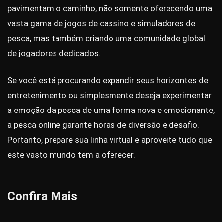
pavimentam o caminho, não somente oferecendo uma
vasta gama de jogos de cassino e simuladores de
pesca, mas também criando uma comunidade global
de jogadores dedicados.
Se você está procurando expandir seus horizontes de
entretenimento ou simplesmente deseja experimentar
a emoção da pesca de uma forma nova e emocionante,
a pesca online garante horas de diversão e desafio.
Portanto, prepare sua linha virtual e aproveite tudo que
este vasto mundo tem a oferecer.
Confira Mais