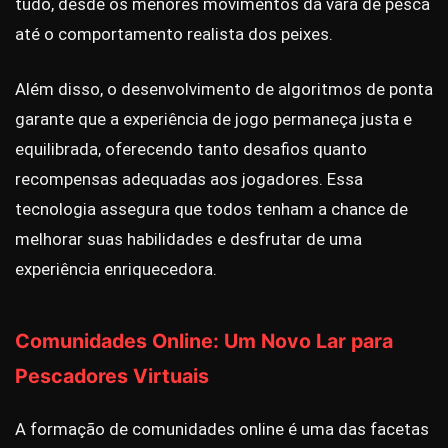
tudo, desde os menores movimentos da vara de pesca
até o comportamento realista dos peixes.
Além disso, o desenvolvimento de algoritmos de ponta
garante que a experiência de jogo permaneça justa e
equilibrada, oferecendo tanto desafios quanto
recompensas adequadas aos jogadores. Essa
tecnologia assegura que todos tenham a chance de
melhorar suas habilidades e desfrutar de uma
experiência enriquecedora.
Comunidades Online: Um Novo Lar para
Pescadores Virtuais
A formação de comunidades online é uma das facetas