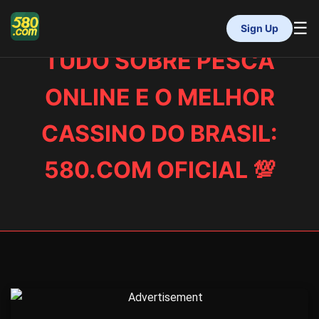
☰
Sign Up
TUDO SOBRE PESCA
INÍCIO
ONLINE FISHING
ONLINE E O MELHOR
FISHING GAMES
ONLINE BINGO
CASSINO DO BRASIL:
MONOPOLY
EXCLUSIVE OFFERS
580.COM OFICIAL 💯️
BREAKING NEWS