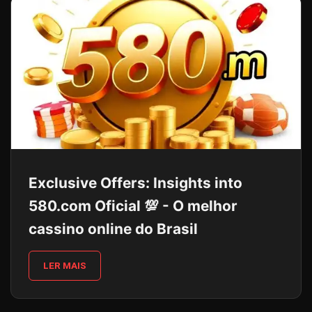
Exclusive Offers: Insights into
580.com Oficial 💯️ - O melhor
cassino online do Brasil
LER MAIS