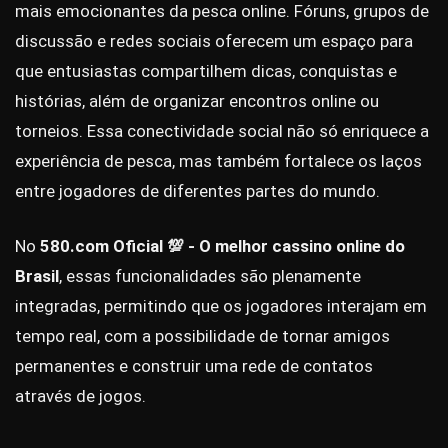
mais emocionantes da pesca online. Fóruns, grupos de
discussão e redes sociais oferecem um espaço para
que entusiastas compartilhem dicas, conquistas e
histórias, além de organizar encontros online ou
torneios. Essa conectividade social não só enriquece a
experiência de pesca, mas também fortalece os laços
entre jogadores de diferentes partes do mundo.
No
580.com Oficial 💯️ - O melhor cassino online do
Brasil
, essas funcionalidades são plenamente
integradas, permitindo que os jogadores interajam em
tempo real, com a possibilidade de tornar amigos
permanentes e construir uma rede de contatos
através de jogos.