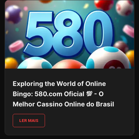
Exploring the World of Online
Bingo: 580.com Oficial 💯️ - O
Melhor Cassino Online do Brasil
LER MAIS