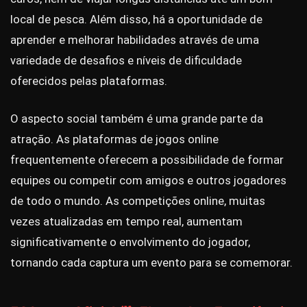
local de pesca. Além disso, há a oportunidade de
aprender e melhorar habilidades através de uma
variedade de desafios e níveis de dificuldade
oferecidos pelas plataformas.
O aspecto social também é uma grande parte da
atração. As plataformas de jogos online
frequentemente oferecem a possibilidade de formar
equipes ou competir com amigos e outros jogadores
de todo o mundo. As competições online, muitas
vezes atualizadas em tempo real, aumentam
significativamente o envolvimento do jogador,
tornando cada captura um evento para se comemorar.